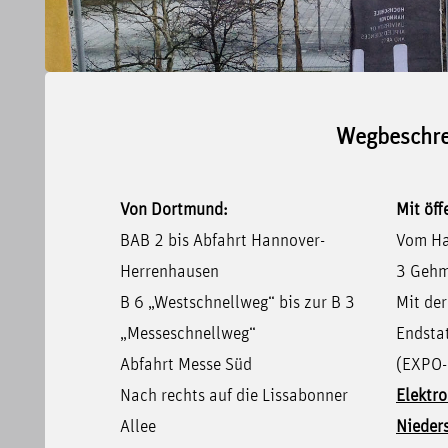
Wegbeschr
Von Dortmund:
Mit öff
BAB 2 bis Abfahrt Hannover-
Vom Ha
Herrenhausen
3 Gehm
B 6 „Westschnellweg“ bis zur B 3
Mit de
„Messeschnellweg“
Endsta
Abfahrt Messe Süd
(EXPO-
Nach rechts auf die Lissabonner
Elektr
Allee
Nieder